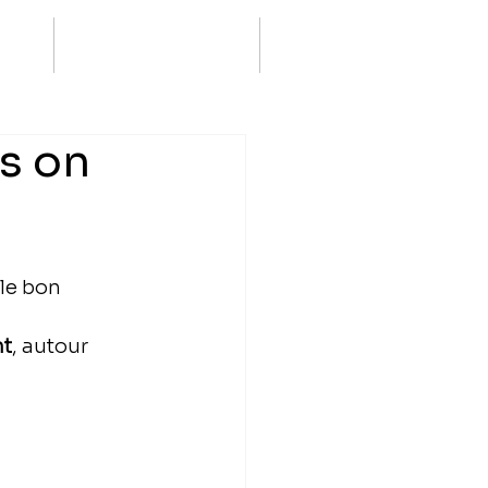
is on
le bon 
nt
, autour 