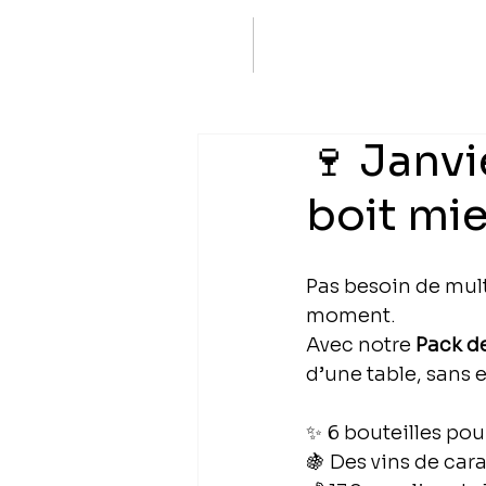
🍷 Janvi
boit mi
Pas besoin de multi
moment.
Avec notre 
Pack d
d’une table, sans e
✨ 6 bouteilles pou
🍇 Des vins de car