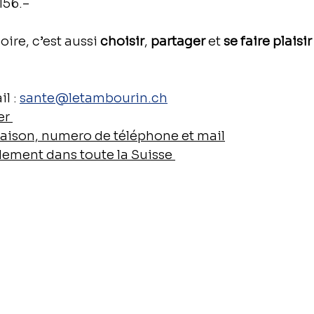
 156.–
ire, c’est aussi 
choisir
, 
partager
 et 
se faire plais
l : 
sante@letambourin.ch
er 
raison, numero de téléphone et mail
idement dans toute la Suisse 