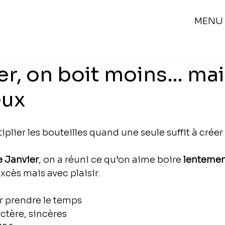
MENU
er, on boit moins… ma
eux
plier les bouteilles quand une seule suffit à créer 
e Janvier
, on a réuni ce qu’on aime boire 
lenteme
xcès mais avec plaisir.
r prendre le temps
actère, sincères