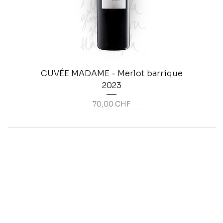
CUVÉE MADAME - Merlot barrique
2023
Prix
70,00 CHF