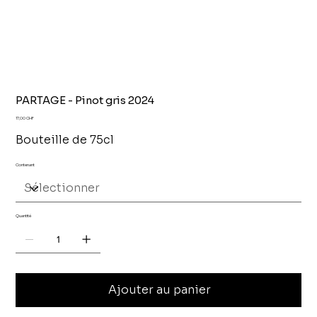
PARTAGE - Pinot gris 2024
Prix
17,00 CHF
Bouteille de 75cl
Contenant
Quantité
Ajouter au panier