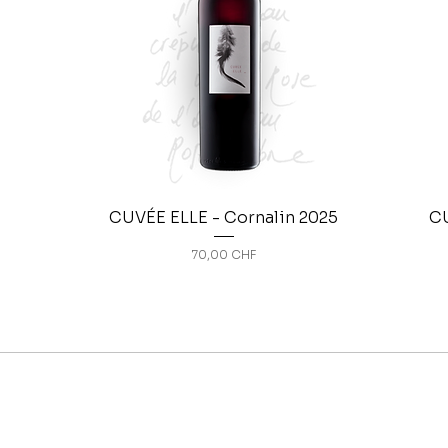
CUVÉE ELLE - Cornalin 2025
CU
Prix
70,00 CHF