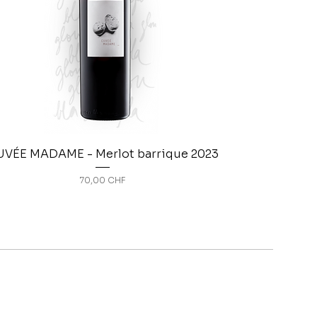
VÉE MADAME - Merlot barrique 2023
Prix
70,00 CHF