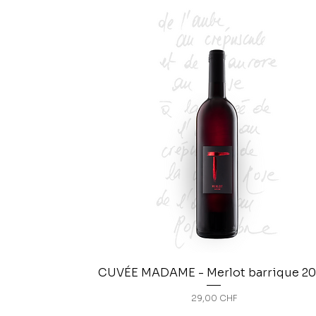
CUVÉE MADAME - Merlot barrique 2
Prix
29,00 CHF