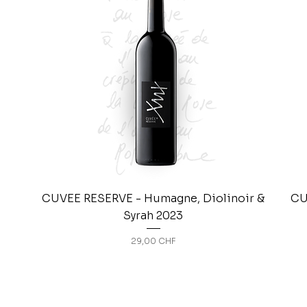
CUVEE RESERVE - Humagne, Diolinoir &
CU
Syrah 2023
Prix
29,00 CHF