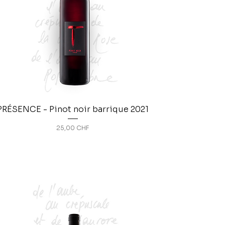
PRÉSENCE - Pinot noir barrique 2021
Prix
25,00 CHF