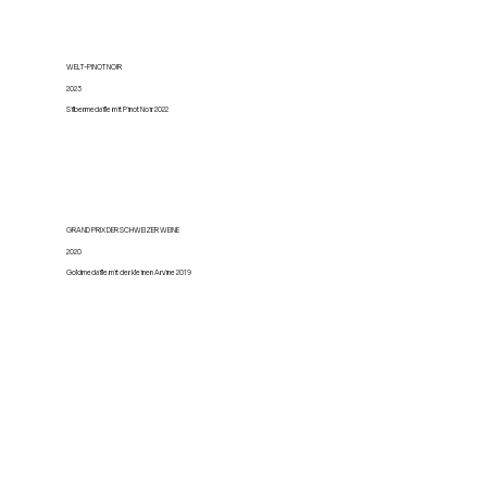
WELT-PINOT NOIR
2023
Silbermedaille mit Pinot Noir 2022
GRAND PRIX DER SCHWEIZER WEINE
2020
Goldmedaille mit der kleinen Arvine 2019
AUSWAHL Walliser Weine
2020
Silbermedaille Pinot Noir 2018 und Humagne Red 2019