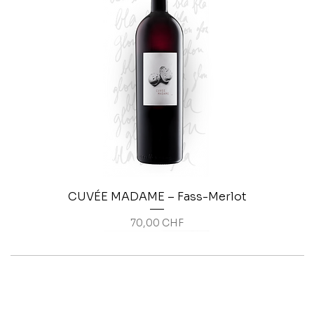
CUVÉE MADAME – Fass-Merlot
Preis
70,00 CHF