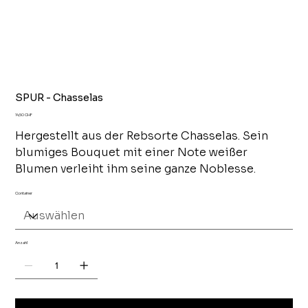
SPUR - Chasselas
Preis
14,50 CHF
Hergestellt aus der Rebsorte Chasselas. Sein
blumiges Bouquet mit einer Note weißer
Blumen verleiht ihm seine ganze Noblesse.
Container
Anzahl