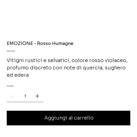
EMOZIONE - Rosso Humagne
Prezzo
25,00 CHF
Vitigni rustici e selvatici, colore rosso violaceo,
profumo discreto con note di quercia, sughero
ed edera
Quantità
Aggiungi al carrello