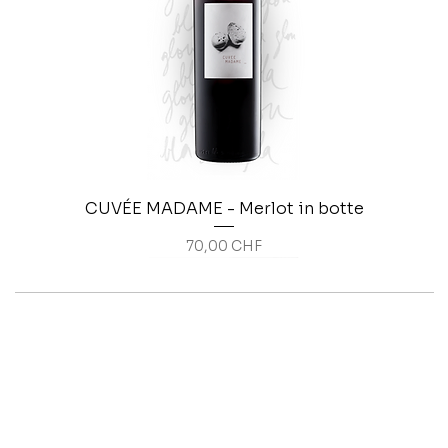
CUVÉE MADAME - Merlot in botte
Prezzo
70,00 CHF