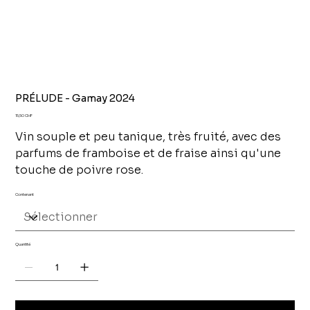
PRÉLUDE - Gamay 2024
Prix
15,50 CHF
Vin souple et peu tanique, très fruité, avec des
parfums de framboise et de fraise ainsi qu'une
touche de poivre rose.
Contenant
Quantité