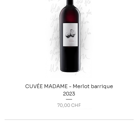
CUVÉE MADAME - Merlot barrique
2023
Prix
70,00 CHF