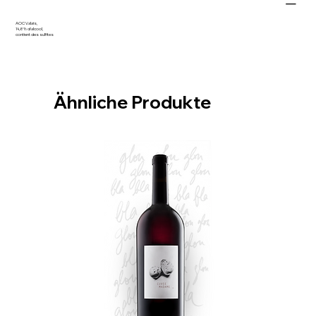
AOC Valais,
14,8% d'alcool,
contient des sulfites
Ähnliche Produkte